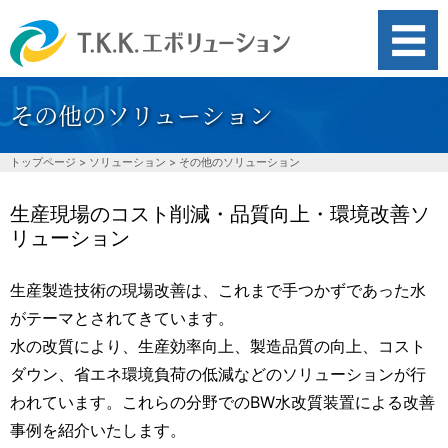
その他のソリューション
search
トップページ
>
ソリューション
>
その他のソリューション
水道管劣化対策
生産現場のコスト削減・品質向上・環境改善ソ
リューション
水道管の赤錆・赤水対策
生産製造技術の現場改善は、これまで手つかずであった水
がテーマとされてきています。
スケール対策
水の改質により、生産効率向上、製造品質の向上、コスト
ダウン、省エネ環境負荷の低減などのソリューションが行
われています。これらの分野でのBW水改質装置による改善
排水汚泥削減
事例を紹介いたします。
洗浄力向上