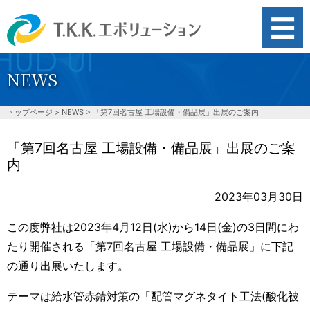
NEWS
search
トップページ
>
NEWS
>
「第7回名古屋 工場設備・備品展」出展のご案内
水道管劣化対策
「第7回名古屋 工場設備・備品展」出展のご案
内
水道管の赤錆・赤水対策
2023年03月30日
スケール対策
この度弊社は2023年4月12日(水)から14日(金)の3日間にわ
たり開催される「第7回名古屋 工場設備・備品展」に下記
の通り出展いたします。
排水汚泥削減
テーマは給水管赤錆対策の「配管マグネタイト工法(酸化被
洗浄力向上