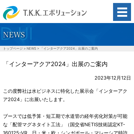
NEWS
search
トップページ
>
NEWS
>
「インターアクア2024」出展のご案内
水道管劣化対策
「インターアクア2024」出展のご案内
水道管の赤錆・赤水対策
2023年12月12日
この度弊社は水ビジネスに特化した展示会「インターアク
スケール対策
ア2024」に出展いたします。
ブースでは低予算・短工期で水道管の経年劣化対策が可能
排水汚泥削減
な「配管マグネタイト工法」（国交省NETIS技術認定KT-
洗浄力向上
160125-VR、日・米・欧・シンガポール・マレーシア特許